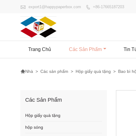

export1@happypaperbox.com
+86-17665187203

Trang Chủ
Các Sản Phẩm
Tin T

>
Các sản phẩm
>
Hộp giấy quà tặng
>
Bao bì h
Nhà
Các Sản Phẩm
Hộp giấy quà tặng
hộp sóng