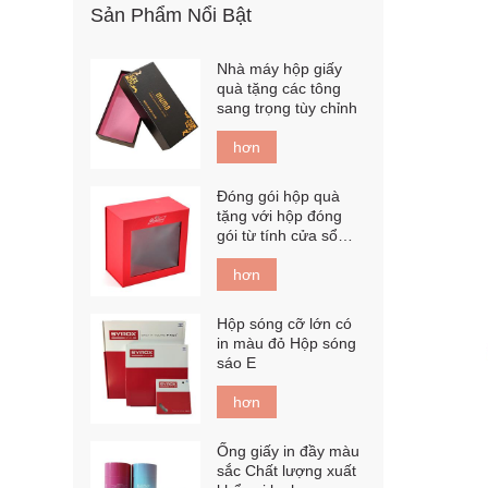
Sản Phẩm Nổi Bật
Nhà máy hộp giấy
quà tặng các tông
sang trọng tùy chỉnh
hơn
Đóng gói hộp quà
tặng với hộp đóng
gói từ tính cửa sổ
PET
hơn
Hộp sóng cỡ lớn có
in màu đỏ Hộp sóng
sáo E
hơn
Ống giấy in đầy màu
sắc Chất lượng xuất