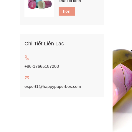
khẩu xi lanh
hơn
Chi Tiết Liên Lạc

+86-17665187203

export1@happypaperbox.com