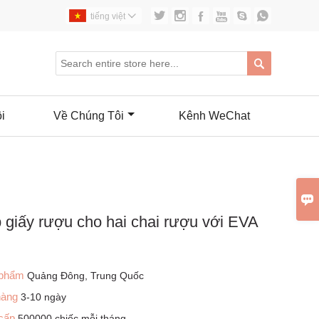






tiếng việt


i
Về Chúng Tôi
Kênh WeChat

 giấy rượu cho hai chai rượu với EVA
 phẩm
Quảng Đông, Trung Quốc
 hàng
3-10 ngày
 cấp
500000 chiếc mỗi tháng