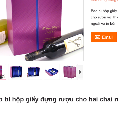
Bao bì hộp giấy
cho rượu với th
ngoài và in bên 

Email
o bì hộp giấy đựng rượu cho hai chai 