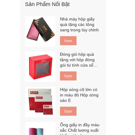
Sản Phẩm Nổi Bật
Nhà máy hộp giấy
quà tặng các tông
sang trọng tùy chỉnh
hơn
Đóng gói hộp quà
tặng với hộp đóng
gói từ tính cửa sổ
PET
hơn
Hộp sóng cỡ lớn có
in màu đỏ Hộp sóng
sáo E
hơn
Ống giấy in đầy màu
sắc Chất lượng xuất