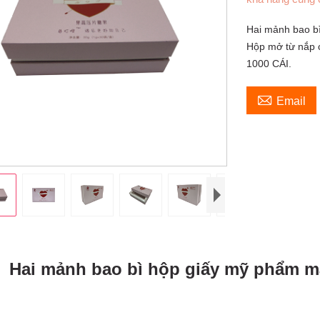
Hai mảnh bao b
Hộp mở từ nắp c
1000 CÁI.

Email
Hai mảnh bao bì hộp giấy mỹ phẩm m