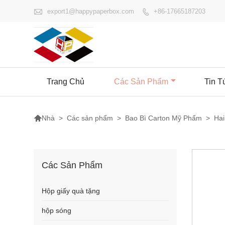

export1@happypaperbox.com
+86-17665187203

Trang Chủ
Các Sản Phẩm
Tin T

>
Các sản phẩm
>
Bao Bì Carton Mỹ Phẩm
>
Hai
Nhà
Các Sản Phẩm
Hộp giấy quà tặng
hộp sóng