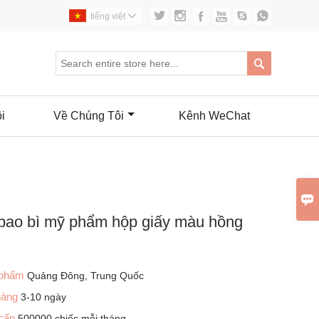






tiếng việt


i
Về Chúng Tôi
Kênh WeChat

bao bì mỹ phẩm hộp giấy màu hồng
 phẩm
Quảng Đông, Trung Quốc
 hàng
3-10 ngày
 cấp
500000 chiếc mỗi tháng