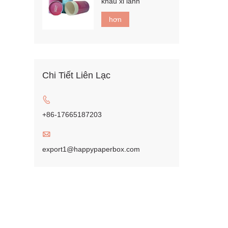
khẩu xi lanh
hơn
Chi Tiết Liên Lạc

+86-17665187203

export1@happypaperbox.com