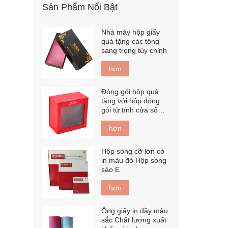
Sản Phẩm Nổi Bật
Nhà máy hộp giấy
quà tặng các tông
sang trọng tùy chỉnh
hơn
Đóng gói hộp quà
tặng với hộp đóng
gói từ tính cửa sổ
PET
hơn
Hộp sóng cỡ lớn có
in màu đỏ Hộp sóng
sáo E
hơn
Ống giấy in đầy màu
sắc Chất lượng xuất