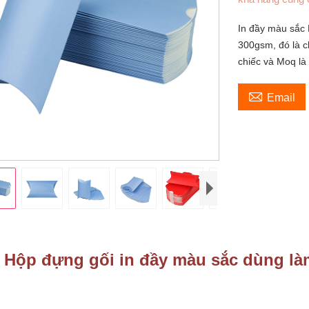
In đầy màu sắc 
300gsm, đó là c
chiếc và Moq là

Email
Hộp đựng gối in đầy màu sắc dùng l