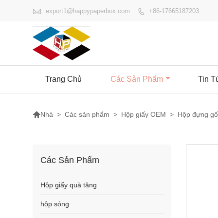

export1@happypaperbox.com
+86-17665187203

Trang Chủ
Các Sản Phẩm
Tin T

>
Các sản phẩm
>
Hộp giấy OEM
>
Hộp đựng gối
Nhà
Các Sản Phẩm
Hộp giấy quà tặng
hộp sóng