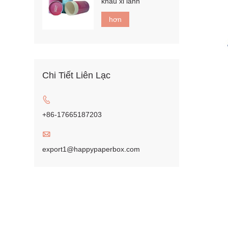
khẩu xi lanh
hơn
Chi Tiết Liên Lạc

+86-17665187203

export1@happypaperbox.com