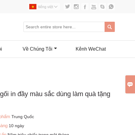






tiếng việt


i
Về Chúng Tôi
Kênh WeChat

gối in đầy màu sắc dùng làm quà tặng
 phẩm
Trung Quốc
 hàng
10 ngày
 cấp
Năm triệu chiếc trong một tháng